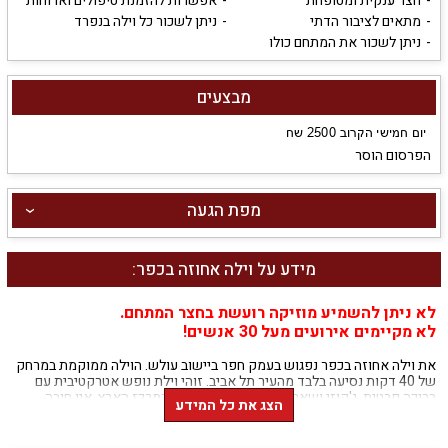
חצר ענקית ומטופחת
אפשרות להזמנת טיפולים וארוחות
מתאים לציבור הדתי
ניתן לשכור כל וילה בנפרד
ניתן לשכור את המתחם כולו
מבצעים
הפרסום הוסר
מפת הגעה
מידע על וילה אחוזה בכפר:
לא ניתן להשמיע מוזיקה רועשת בחצר המתחם.
לא מקיימים אירועים מעל 30 אנשים!
את וילה אחוזה בכפר נפגוש בעמק חפר ביישוב עולש. הוילה ממוקמת במרחק
של 40 דקות נסיעה בלבד מהעיר תל אביב. זוהי וילת נופש אטרקטיבית עם
בריכה פרטית, ג'קוזי ושאר אטרקציות הממוקמת במרכז הארץ, אין חובה
הצג את כל המידע
להרחיק בנסיעה עד לצפון הרחוק בכדי ליהנות מחופשה עם וילת יוקרה
מפנקת.