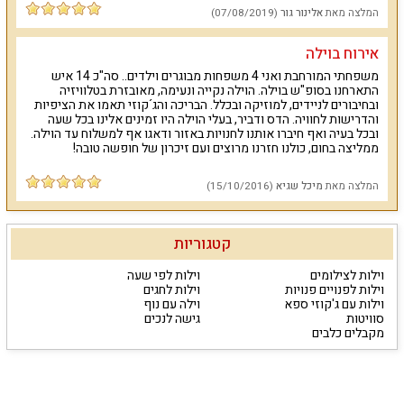
המלצה מאת
אלינור גור
(07/08/2019)
אירוח בוילה
משפחתי המורחבת ואני 4 משפחות מבוגרים וילדים.. סה"כ 14 איש
התארחנו בסופ"ש בוילה. הוילה נקייה ונעימה, מאובזרת בטלוויזיה
ובחיבורים לניידים, למוזיקה ובכלל. הבריכה והג´קוזי תאמו את הציפיות
והדרישות לחוויה. הדס ודביר, בעלי הוילה היו זמינים אלינו בכל שעה
ובכל בעיה ואף חיברו אותנו לחנויות באזור ודאגו אף למשלוח עד הוילה.
ממליצה בחום, כולנו חזרנו מרוצים ועם זיכרון של חופשה טובה!
המלצה מאת
מיכל שגיא
(15/10/2016)
קטגוריות
וילות לצילומים
וילות לפי שעה
וילות לפנויים פנויות
וילות לחגים
וילות עם ג'קוזי ספא
וילה עם נוף
סוויטות
גישה לנכים
מקבלים כלבים