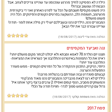
הילדה לא הפסיקה לחייך מהרגע שנכנסנו עד שהיינו צריכים לעזוב. אבל
הובטח לה שנשוב ובגדול!
אם אתם מחפשים וילה יוקרתית עם פרטיות מלאה מול נופי הגליל
,
היה פשוט מקסים! חשבתם על הכל עד לפרט האחרון ואני די ביקורתית.
וילה אחוזה בטבע היא המקום המתאים
.
כאן תמצאו את האיזון בין
מהעיצוב, תשומת הלב, ההשקעה בפרטים הקטנים והפינוקים. הכל היה
פשוט מושלם!
האוויר הצח של הכפר לבין ריהוט יוקרה וחצר נופש עם בריכה
וג'קוזי.
המבוגרים נהנו, הילדים נהנו ובשבילכם יש לי רק מילה אחת לומר- תודה!
שריינו עבורנו כבר את יולי הבא(:
סרטון הוילה הרשמי:
המלצה מאת
עדי ליבנה
(18/08/2017)
נגה ואביעד המקסימים
חגגנו יום הולדת 70 לאמא וסבתא ולא יכולנו לבחור מקום מושלם יותר!
ראינו את כל התמונות באינטרנט והתלהבנו אך כשראינו את המציאות-
התלהבנו עוד יותר!
היופי, הניקיון, התכנון וההקפדה על כל הפרטים הקטנים - ממש מעורר
התפעלות והערצה.
קבעתם סטנדרט גבוה ועמדתם בו בהצלחה מרובה!
הילדים לא רצו לצאת מהבריכה והמבוגרים נהנו מאוד מהג'קוזי
והמשחקים מסביב, הנוף קסום ואפילו 2 ערבים ברצף ביקר אותנו איל
גדול עם קרניים ממש סמוך לגדר- חוויה! תודה על הכל!
המלצה מאת
משפחת קולקר
(18/08/2017)
פסח 2017