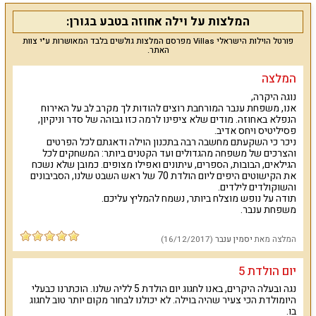
מטבח מאובזר עם 2 מקררים, תנור, כיריים, בר מים, מיקרוגל, טוסטר,
המלצות על וילה אחוזה בטבע בגורן:
פינת אוכל גדולה ועוד, המטבח מתאים לבישול ארוחות, חובבי בישול
נהנים מאוד מהמטבח. הסלון של וילה אחוזה בטבע מעוצב בסגנון יוקרתי
פורטל הוילות הישראלי Villas מפרסם המלצות גולשים בלבד המאושרות ע"י צוות
עם פינת ישיבה מרשימה, מסך גדול, מערכת קולנוע ביתית וגם ממיר. 3
האתר.
חדרי שינה זוגיים כוללת האחוזה עם ריהוט חדר שינה מלא, מסך, ממיר,
וילונות הצללה, חלק מהחדרים מובילים אל הבריכה. 2 קומות גלריה
המלצה
מרוהטות עם מיטות ילדים ומשחקים מיועדות ללינת ילדים. וילה אחוזה
בטבע מציעה 3 חדרי רחצה.
נוגה היקרה,
אנו, משפחת ענבר המורחבת רוצים להודות לך מקרב לב על האירוח
הנפלא באחוזה. מודים שלא ציפינו לרמה כזו גבוהה של סדר וניקיון,
חצר הנופש של
וילה אחוזה בטבע ממתינה לכם מטופחת ויפה עם
פסיליטיס ויחס אדיב.
צמחייה, מיטות שיזוף, מרפסת גדולה, עמדת ברביקיו, פינג פונג, ג'קוזי
ניכר כי השקעתם מחשבה רבה בתכנון הוילה ודאגתם לכל הפרטים
ספא, נופים מדהימים וגם, בריכה פרטית מחוממת ומקורה לפי העונה.
והצרכים של משפחה מהגדולים ועד הקטנים ביותר: המשחקים לכל
הגילאים, הבובות, הספרים, עיתונים ואפילו מצופים. כמובן שלא נשכח
למי זה מתאים
?
את הקישוטים היפים ליום הולדת 70 של ראש השבט שלנו, הסביבונים
והשוקולדים לילדים.
וילה אחוזה בטבע מתאימה לאירוח משפחות, זוגות, קבוצות חברים,
תודה על נופש מוצלח ביותר, נשמח להמליץ עליכם.
דתיים, נכים, אירועים סולידיים, ימי גיבוש וכיף, ימי הולדת, מסיבות
משפחת ענבר.
רווקות, סדנאות, בע"ח בתיאום. הוילה מתאימה לאירוח עם ילדים. פרט
לעונת הקיץ ניתן לתאם באמצע השבוע אירוח זוגות בודדים במתחם.
המלצה מאת
יסמין ענבר
(16/12/2017)
יתרונות בולטים
:
בריכה פרטית מגודרת בחצר, הבריכה מחוממת
ומקורה בהתאם לעונה, ג'קוזי ספא מדהים מול הנוף, מיטות שיזוף,
יום הולדת 5
פרטיות מלאה במתחם, עיצוב יוקרה, חדרי שינה יפים, מערכת קולנוע
נגה ובעלה היקרים, באנו לחגוג יום הולדת 5 לליה שלנו. הוכתרנו כבעלי
ביתית בסלון, קומות גלריה ללינה לילדים, שולחנות משחק, אינטרנט
היומולדת הכי צעיר שהיה בוילה. לא יכולנו לבחור מקום יותר טוב לחגוג
אלחוטי. בתיאום תוכלו לקבל (תשלום נוסף) ארוחות, עיסויים וקישוטי
בו.
מסיבות אל הוילה.