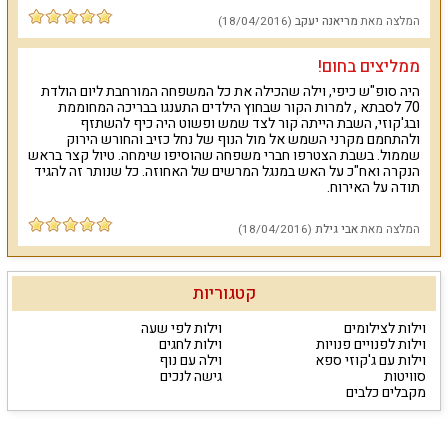
המלצה מאת
מריאנה יעקב
(18/04/2016)
ממליצים בחום!
היה סופ"ש כיפי, וילה שהכילה את כל המשפחה המורחבת ליום הולדת
70 לסבתא , למרות הקור שבחוץ הילדים התענגו בבריכה המחוממת
ובג'קוזי, השבת הייתה קור לצד שמש ופשוט היה כיף להשתזף
ולהתחמם מקרני השמש אל מול הנוף של נחל כזיב והחורש הירוק
שממול. בשבת הצטרפו חברי משפחה שהוסיפו שימחה. טיול קצר בראש
הנקרה ואח"כ על האש במנגל המרשים של האחוזה. כל שנותר זה להגיד
תודה על האירוח.
המלצה מאת
אבי גילת
(18/04/2016)
קטגוריות
וילות לצילומים
וילות לפי שעה
וילות לפנויים פנויות
וילות לחגים
וילות עם ג'קוזי ספא
וילה עם נוף
סוויטות
גישה לנכים
מקבלים כלבים