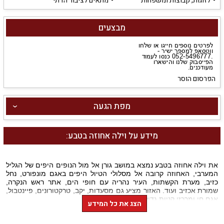
לזוגות, קבוצות ומשפחות
מתאים לציבור הדתי
מבצעים
הפרסום הוסר
מפת הגעה
מידע על וילה אחוזה בטבע:
את וילה אחוזה בטבע נמצא במושב גורן אל מול הנופים היפים של הגליל
המערבי, האחוזה קרובה אל מסלולי הטיול היפים באגם מונפורט, נחל
כזיב, מערת הקשתות, העיר נהריה עם חופי הים, אתר ראש הנקרה,
שמורת אכזיב ועוד. האזור מציע גם מסעדות, יקב, טרקטורונים, פיינטבול,
אגם חי ומרכזי קניות גדולים בירכא.
הצג את כל המידע
מה מציעה הוילה לנופשים
?