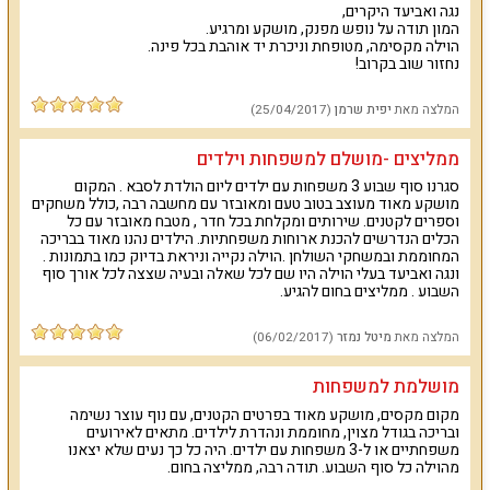
נגה ואביעד היקרים,
המון תודה על נופש מפנק, מושקע ומרגיע.
הוילה מקסימה, מטופחת וניכרת יד אוהבת בכל פינה.
נחזור שוב בקרוב!
המלצה מאת
יפית שרמן
(25/04/2017)
ממליצים -מושלם למשפחות וילדים
סגרנו סוף שבוע 3 משפחות עם ילדים ליום הולדת לסבא . המקום
מושקע מאוד מעוצב בטוב טעם ומאובזר עם מחשבה רבה ,כולל משחקים
וספרים לקטנים. שירותים ומקלחת בכל חדר , מטבח מאובזר עם כל
הכלים הנדרשים להכנת ארוחות משפחתיות. הילדים נהנו מאוד בבריכה
המחוממת ובמשחקי השולחן .הוילה נקייה וניראת בדיוק כמו בתמונות .
ונגה ואביעד בעלי הוילה היו שם לכל שאלה ובעיה שצצה לכל אורך סוף
השבוע . ממליצים בחום להגיע.
המלצה מאת
מיטל נמזר
(06/02/2017)
מושלמת למשפחות
מקום מקסים, מושקע מאוד בפרטים הקטנים, עם נוף עוצר נשימה
ובריכה בגודל מצוין, מחוממת ונהדרת לילדים. מתאים לאירועים
משפחתיים או ל-3 משפחות עם ילדים. היה כל כך נעים שלא יצאנו
מהוילה כל סוף השבוע. תודה רבה, ממליצה בחום.