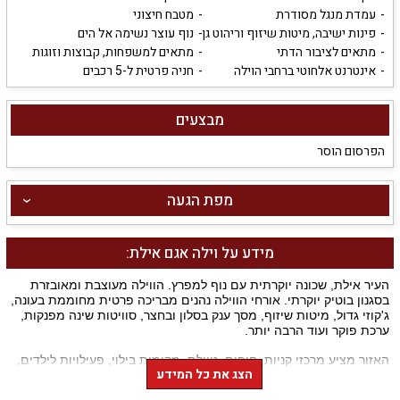
עמדת מנגל מסודרת
מטבח חיצוני
פינות ישיבה, מיטות שיזוף וריהוט גן
נוף עוצר נשימה אל הים
מתאים לציבור הדתי
מתאים למשפחות, קבוצות וזוגות
אינטרנט אלחוטי ברחבי הוילה
חניה פרטית ל-5 רכבים
מבצעים
הפרסום הוסר
מפת הגעה
מידע על וילה אגם אילת:
העיר אילת, שכונה יוקרתית עם נוף למפרץ. הווילה מעוצבת ומאובזרת
בסגנון בוטיק יוקרתי. אורחי הווילה נהנים מבריכה פרטית מחוממת בעונה,
ג'קוזי גדול, מיטות שיזוף, מסך ענק בסלון ובחצר, סוויטות שינה מפנקות,
ערכת פוקר ועוד הרבה יותר.
האזור מציע מרכזי קניות, חופים, טיילת, מקומות בילוי, פעילויות לילדים,
הצג את כל המידע
מועדוני שייט וצלילה, מקומות בילוי.
מיקום מדהים בשכונת וילות
יוקרתית עם נוף לים.