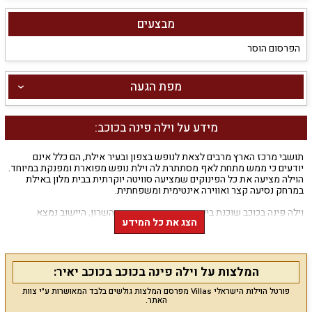
מבצעים
הפרסום הוסר
מפת הגעה
מידע על וילה פינה בכוכב:
תושבי מרכז הארץ מרבים לצאת לנופש בצפון ובעיר אילת, הם כלל אינם
יודעים כי ממש מתחת לאף מסתתרת לה וילת נופש מפוארת ומפנקת במיוחד.
הוילה מציעה את כל הפינוקים שמציעה סוויטה יוקרתית בבית מלון באילת
במרחק נסיעה קצר ואווירה אינטימית ומשפחתית.
וילה פינה בכוכב שוכנת ביישוב כוכב יאיר שבדרום השרון, היישוב נמצא
הצג את כל המידע
במרחק נסיעה קצרה מהעיר הרצליה, אידאלי בעבור תושבי המרכז שמחפשים
פנינת נופש יוקרתית ללא צורך בנסיעות ארוכות לצפון או לדרום הארץ.
מה מציעה הוילה לנופשים?
המלצות על וילה פינה בכוכב בכוכב יאיר:
בוילה חדר נוח עם מיטה זוגית, סלון מרווח וגלרייה הפתוחה לסלון הכוללת 2
מיטות זוגיות, בכל חדר מוצבת מיטה זוגית גדולה, ארון בגדים, מראה וחדר
פורטל הוילות הישראלי Villas מפרסם המלצות גולשים בלבד המאושרות ע"י צוות
האתר.
רחצה. במתחם המשותף תמצאו סלון מאובזר ונוח לישיבה ומטבח גדול עם