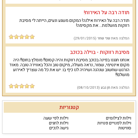
כתובת מדוייקת: אגוז 104
תודה רבה על האירוח!
תודה רבה על האירוח אילנה! המקום משגע ונעים, הייתה לי מסיבת
רווקות מושלמת... את מקסימה!
המלצה מאת
שני שחר
(29/01/2015)
מסיבת רווקות - בוילה בכוכב
אנחנו חגגנו בפינה בכוכב מסיבת רווקות והיה קסום!! מומלץ בחום!! היה
מקום אינטימי, שמור, נראה מעולה, מיקום טוב והכל באווירה טובה. מאוד
הורגש שחשוב שנהנה ושיהיה לנו כיף בו. יש את כל מה שצריך לאירוע
מושלם!!
המלצה מאת
חן גבע
(08/10/2013)
קטגוריות
וילות לצילומים
וילות לפי שעה
וילות לפנויים פנויות
וילות לחגים
סוויטות
גישה לנכים