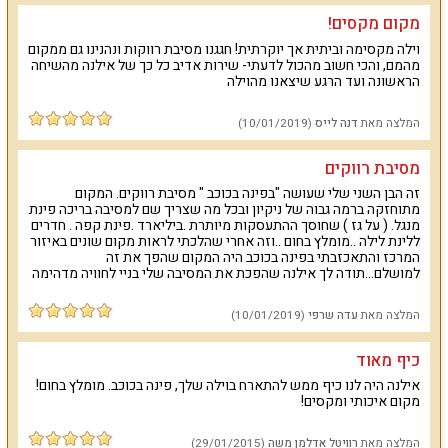
פינת אוכל יפה וגלריית עץ.
מקום מקסים!
מחכים לכם בוילה: מסך LCD, מכשיר DVD ,XBOX, מכונת אספרסו, שוקולדים
וילה מקסימה וביתית אך יוקרתית! חגגנו מסיבת רווקות ונהנינו גם ממקום
ופינוקים מתוקים נוספים.
מהמם, והכי חשוב מהכול לדעתי- שירות אדיב כל כך של אילנה מהשיחה
הראשונה ועד הרגע שיצאנו מהוילה
בחצר הוילה ממתינה בריכת שחייה מוקפת במיטות שיזוף, לצד הבריכה
תמצאו גם שולחנות כדורגל שולחן ומערכת שמע שמספקת מוזיקה בחצר.
החצר כולה מוקפת בגדר גבוה שתספק פרטיות מרבית לאורחים.
המלצה מאת
דנה לייס
(10/01/2019)
למי זה מתאים?
מסיבת רווקים
הוילה מתאימה לאירוח זוגות אוהבים בכל גיל, מתאימה להצעות נישואין ושאר
זה הבן השני שלי שעושה "בפינה בכוכב " מסיבת רווקים. המקום
חגיגות ימי נישואין ואירועים רומנטיים. לצד הזוגות מציעה הוילה חופשה מהנה
מתוחזקה ברמה גבוה של ניקיון ובכל מה שצריך שם למסיבה בריכה פינת
לכל בני המשפחה, הילדים מוצאים בוילה סביבה מהנה ובטוחה למשחק, רחצה
מנגל. ( על גז ) שחוסך ההתעסקות מיותרת .ביליארד .פינת קפה . חדרים
בבריכה ופעילויות ספורט.
ללינת לילה ..מומלץ בחום ..וזה אחרי שהלכתי לראות מקום שונים באיזור
המרכז והתאכזבתי בפינה בכוכב היה המקום שהפך את זה
פרט לכך, מארחים בעלי הוילה מסיבות ימי הולדת, אירועי חברה, ימי גיבוש
למושלם...תודה לך אילנה שהפכת את המסיבה שלי בניי לחוויה מדהימה
ושאר מסיבות גיוס, רווקים ורווקות ועוד (עד 20 משתתפים).
יתרונות בולטים :
2 חדרי שינה, בריכת שחייה פרטית (מחוממת בחורף),
המלצה מאת
עדה שרפי
(10/01/2019)
מערכת שמע בחצר הוילה, שולחנות הוקי כדורגל, טרמפולינה ענקית,
פלייסטיישן, מטבח מאובזר, סלון גדול, מסאז' ספא דגים בוילה.
כיף מאוד
לפני שאתם מזמינים עוד חופשה יקרה ושגרתית באילת הסתכלו על
התמונות ונסו לדמיין חופשה בוילה יוקרתית ומפנקת. בריכת שחייה
אילנה היה לנו כיף ממש להתארח בוילה שלך, פינה בכוכב. מומלץ בחום!
פרטית בה תוכלו לשחות ללא הגבלה בכל שעות היממה, משחקים
מקום איכותי ומקסים!
לילדים, חדרי שינה גדולים ואווירה יוקרתית ומהנה במיוחד מחכים לכם
בוילה פינה בכוכב.
המלצה מאת
רוויטל אדלמן משה
(29/01/2015)