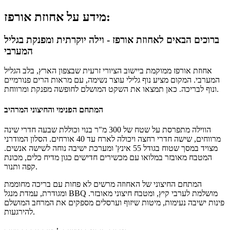
מידע על אחוזת אורפז:
ברוכים הבאים לאחוזת אורפז - וילה יוקרתית ומפנקת בגליל
המערבי
אחוזת אורפז ממוקמת ביישוב הציורי זרעית שבצפון הארץ, בלב הגליל
המערבי. המקום מציע נוף גלילי עוצר נשימה, עם מראות הרים פנורמיים
ונוף לבריכה. כאן תמצאו את השקט המושלם לחופשה מפנקת ומרווחת.
המתחם הפנימי והחיצוני המרהיב
הווילה מתפרסת על שטח של 300 מ"ר בנוי וכוללת שבעה חדרי שינה
מרווחים, שישה חדרי רחצה ויכולה לארח עד 40 אורחים. הסלון המודרני
מצויד במסך שטוח בגודל 55 אינץ' ומערכת ישיבה נוחה לשישה אנשים.
המטבח מאובזר במלואו עם מכשירים חדישים כגון מדיח כלים, מכונת
קפה ותנור.
המתחם החיצוני של האחוזה מרשים לא פחות עם בריכה מחוממת
ומגודרת, עמדת מנגל BBQ מושלמת לערבי קיץ, ומטבח חיצוני מאובזר.
פינות ישיבה נעימות, מיטות שיזוף וערסלים מספקים את המרחב המושלם
להירגעות.