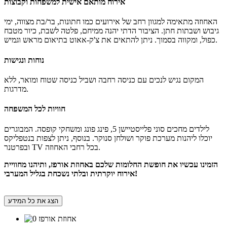
אירוח מותאם אישית למשפחות וקבוצות
האחוזה מתאימה למגוון רחב של אירועים כמו חתונות, בר/בת מצווה, ימי
גיבוש ושבתות חתן. הציבור הדתי יהנה ממיחם, פלטה לשבת, כיור מטבח
כפול, ומקווה בסמוך. ניתן להתאים את צ'ק-אאוט בתיאום מראש וגמיש.
נוחות ונגישות
המקום נגיש לנכים עם כניסה רחבה ושביל כניסה שטוח ומואר, ללא
מדרגות.
חוויות לכל המשפחה
לילדים מחכים סוני פלייסטיישן 5, פינג פונג ומשחקי קופסה. המבוגרים
יוכלו ליהנות מערכת פוקר ושולחן סנוקר. בנוסף, ניתן לצפות בנטפליקס
ובפרטנר TV בכל רחבי האחוזה.
הזמינו עכשיו את חופשת החלומות שלכם באחוזת אורפז, ותיהנו מחוויית
אירוח יוקרתית ובלתי נשכחת בגליל המערבי!
הצג את כל המידע