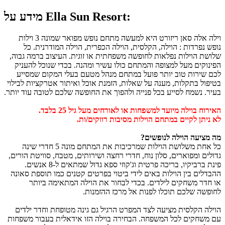
מידע על Ella Sun Resort:
וילה אלה סאן ריזורט היא למעשה מתחם נופש מפואר שמונה 3 וילות
נופש נפרדות : הוילה, הקלסית, הוילה הכפרית, הוילה המודרנית. כל
שלושת הוילות נפלאות לחופשה משפחתית או זוגית. העיצוב ברמה גבוה,
הפינוקים מעל למצופה והמתחם כולו עשיר ומהנה. בכדי שנוכל להעניק
לכם שירות טוב יותר פועל במתחם מנהל מטעם בעלי המקום שמסייע
בטיפול בתקלות, מענה על שאלות, הזמנת אוכל ואיתור אטרקציות לבילוי
בעיר. נשמח לסייע בכל פנייה ולהפוך את החופשה שלכם לטובה עוד יותר.
האירוח בוילה מיועד למשפחות או לאורחים מעל גיל 25 בלבד.
לא ניתן לקיים במתחם הוילות מסיבות רווקים/ות.
מה מציעה הוילה לנופשים?
כל אחת משלושת הוילות שמרכיבות את המתחם מונה 5 חדרי שינה
גדולים ומפוארים, סלון נוח, חדרי רחצה ושירותים, מטבח, סוויטת הורים,
פינת ברביקיו, בריכה פרטית וג'קוזי ספא גדול שמתאים ל-8 אנשים.
ההבדלים בין הוילות באים לידי ביטוי בפרטים קטנים כמו תוספת סאונה
או חדר משחקים לילדים. בכדי לבחור את הוילה המתאימה ביותר
לחופשה שלכם תוכלו לפנות אל מרכז ההזמנות.
הוילה הקלסית מציעה לצד המפרט הרגיל גם גינה מטופחת וחדר ילדים
עם משחקים לכל המשפחה. הבחירה בוילה הזו אידאלית בעבור משפחות