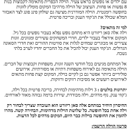
עם ילדים או נופשים בראש צעיר. הוילה הכפרית מתאימה לקבוצות בנות
8 נפשות או פחות. העיצוב של הוילה מרהיב! המקום מומלץ לזוגות
בחופשה רומנטית. הוילה המודרנית מציעה גם שולחן פינג פונג לצד האבזור
המלא שכולל את הג'קוזי הענק ובריכה פרטית.
למי זה מתאים?
וילה אלה סאן ריזורט היא מתחם נופש נפלא בעבור נופשים בכל גיל.
המקום אידאלי בעבור ילדים, חדרי המשחקים עשירים ומגוונים. זוגות
צעירים או מבוגרים שמחים לגלות את סוויטות ההורים ואת חדרי הסאונה
הגדולים. הג'קוזי הענק יכול להכיל את כל החברים יחדיו לערב בלתי
נשכח.
אל המתחם מגיעים בכל חודשי השנה זוגות, משפחות וקבוצות של חברים.
הוילה מתאימה גם לאירוח משפחות דתיות או מסורתיות. אירועים
סולידיים ביותר אפשר גם כן לקיים בוילה, המקום קצת פחות מתאים
לאירועים רועשים או מסיבות רווקים ורווקות.
יתרונות בולטים :
3 וילות מדהימות לבחירה, בריכה פרטית בכל וילה,
ג'קוזי ענק, נוף מדהים, וילה מבודדת, שירות ברמה גבוהה מאוד לאורחים.
החיסרון היחיד במתחם אלה סאן ריזורט הוא העובדה שצריך לבחור רק
וילה אחת בכל חופשה. כל שלושת הוילות מדהימות, הבחירה קשה. מהרו
להזמין את החופשה בוילות כבר היום, המקום מדהים לכל הדעות.
סרטון הוילה הרשמי: