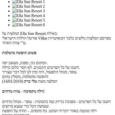
המלצות על Ella Sun Resort באילת:
פורטל הוילות הישראלי Villas מפרסם המלצות גולשים בלבד המאושרות
ע"י צוות האתר.
פשוט חופשה מושלמת
המקום נקי, מפנק, מעוצב יפה.
חשבו על כל הפרטים הקטנים. לא חסר כלום בוילה.
עופר, מנהל התפעול, היה זמין לנו לכל דבר שצריך.
חופשה מושלמת, מומלץ בחום!
המלצה מאת
טלי ברק
(14/01/2019)
וילה מקסימה - צוות מדהים!
חשבו על כל הפרטים - מפנקת בדיוק כמו בתמונות - עופר - מנהל מדהים
שעושה הכל כדי שנצא מרוצים.
וילה שקטה באזור יוקרתי ושקט. נוף מקסים. - תודה על חופשה