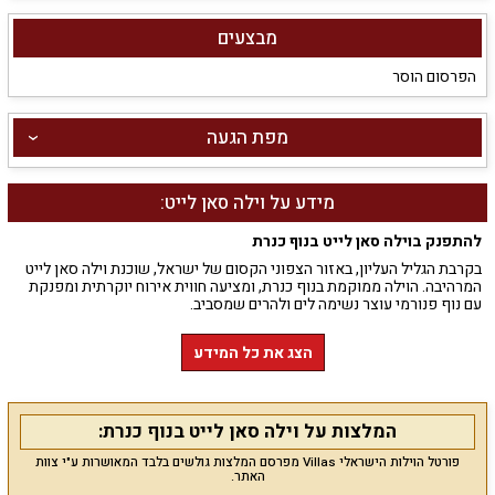
מבצעים
הפרסום הוסר
מפת הגעה
מידע על וילה סאן לייט:
להתפנק בוילה סאן לייט בנוף כנרת
בקרבת הגליל העליון, באזור הצפוני הקסום של ישראל, שוכנת וילה סאן לייט
המרהיבה. הוילה ממוקמת בנוף כנרת, ומציעה חווית אירוח יוקרתית ומפנקת
עם נוף פנורמי עוצר נשימה לים ולהרים שמסביב.
מה שמחכה לכם בוילה
הצג את כל המידע
הוילה המרווחת כוללת שטח בנוי של 180 מ"ר על שטח כולל של 375 מ"ר,
ומציעה חמש חדרי שינה מרווחים מפנקים. המטבח המאובזר כולל כיריים גז,
תנור, תמי 4, ומכונת קפה, ומושלם להכנת ארוחות משפחתיות או זוגיות. הסלון
המלצות על וילה סאן לייט בנוף כנרת:
המפואר מצויד במסך שטוח בגודל 60 אינץ' ומערכת ישיבה ל-12 אנשים.
פורטל הוילות הישראלי Villas מפרסם המלצות גולשים בלבד המאושרות ע"י צוות
האתר.
חצר נופש ייחודית