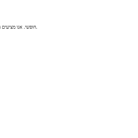
וילה ורטו מציעה חניה זמינה ל-10 רכבים ואינטרנט אלחוטי (WiFi) חופשי. אנו מציעים גם שירותים נוספים כמו מתנפחים לילדים, ומגוון משחקים לחוויה משפחתית מושלמת.