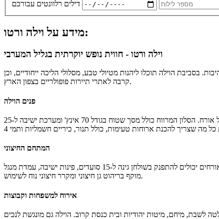
דילים רלוונטים עבורכם
מידע על וילה ורטו:
וילה ורטו - חווית נופש יוקרתית בגליל המערבי
. בסביבת הוילה תוכלו ליהנות מטיולי טבע, מסלולי הליכה ייחודיים, וכן
קרבה לאתרי תיירות פופולריים בצפון הארץ.
פנים הוילה
וילה ורטו מתפרסת על שטח של 400 מ"ר בנוי ומציעה 4 חדרי שינה מפנקים עם חדר רחצה פרטי ונוף לגינה, מה שמבטיח פרטיות ונוחות מרבית לכל אורח. הסלון המרווח כולל מסך שטוח בגודל 70 אינץ' ומערכת ישיבה ל-25
המתחם החיצוני
בחצר הוילה תמצאו בריכה מגודרת, מחוממת ומקורה, מושלמת לחוויית שחייה בכל עונה, לצד ג'קוזי ספא ל-4 אנשים. האורחים יכולים להתפנק בשולחן גינה ל-15 סועדים, פינות ישיבה, עמדת מנגל BBQ, ומיטות שיזוף. כל זה
מוקף בריהוט גן חיצוני ומקרר חיצוני נוח לשימוש.
אירוח למשפחות וקבוצות
טה לשבת, מיחם, מיטות יהודיות ובית כנסת קרוב. הוילה גם מונגשת לנכים