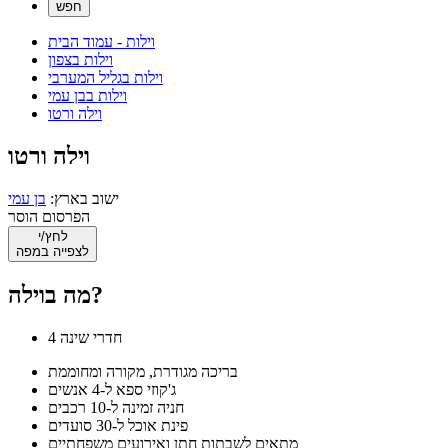
וילות - עמוד הבית
וילות בצפון
וילות בגליל המערבי
וילות בבן עמי
וילה ורטו
וילה ורטו
ישוב בארץ:
בן עמי
הפרסום הוסר
לחץ/י
לצפייה במפה
מה בוילה?
4 חדרי שינה
בריכה מגודרת, מקורה ומחוממת
ג'קוזי ספא ל-4 אנשים
חניה זמינה ל-10 רכבים
פינת אוכל ל-30 סועדים
מתאים לשבתות חתן ואירועים משפחתיים