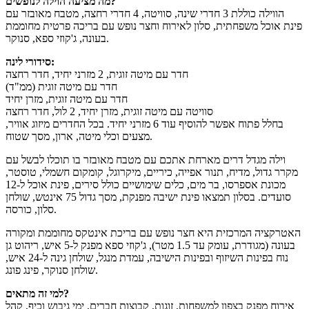
מה מציעה הוילה לנופשים?
הווילה כוללת 3 חדרי שינה, סוויטה, 4 חדרי רחצה, מטבח מאובזר עם
פינת אוכל משפחתית, סלון לאירוח וחצר נופש עם בריכה פרטית מחוממת
בעונה, ג'קוזי ספא, סנוקר.
סידורי לינה:
חדר עם מיטה זוגית, 2 מזרני יחיד, חדר רחצה
חדר עם מיטה זוגית (ממ"ד)
חדר עם מיטה זוגית, מזרן יחיד
סוויטה עם מיטה זוגית, מזרן יחיד, 2 לול, חדר רחצה
בחלל פתוח אפשר להוסיף עוד 6 מזרני יחיד. בכל החדרים מיזוג אוויר,
מצעים וכלי מיטה, ארון, מסך שטוח.
וילה מגדל דרים מארחת אתכם עם מטבח מאובזר בו תוכלו לבשל עם
מקרר גדול, מדיח, תנור אפייה, כיריים, מיקרוגל, קומקום חשמלי, טוסטר,
מכונת אספרסו, בר מים, כלים שימושיים כולל סירים, פינת אוכל ל-12
סועדים. בסלון תמצאו פינת ישיבה מפנקת, מסך גדול 75 אינטש, שולחן
סלון, כורסה.
האטרקציה המרכזית היא חצר נופש עם בריכת אינטקס מחוממת ומקורה
בעונה (מגודרת, עומק עד 1.5 מטר), ג'קוזי ספא מפנק ל-5 איש, ריהוט גן
נוח בפינות השיזוף ובפינות הישיבה, עמדת מנגל, שולחן גינה ל-24 איש,
שולחן סנוקר, פינג פונג.
למי זה מתאים?
אירוח מפנק בצפון למשפחות, זוגות, קבוצות חברים, ימי גיבוש וכיף, קהל