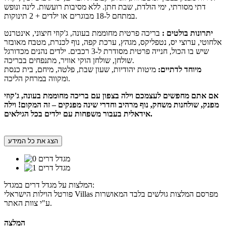
דתי מסורתי, ימי הולדת, שבת חתן. ללא מסיבות רועשות. לינה ונופש
במתחם ל-18 מבוגרים או ילדים + 2 תינוקות.
יתרונות בולטים :
בריכה פרטית מחוממת בעונה, ג'קוזי חיצוני, אינטרנט
אלחוטי, ערוצי יס, נטפליקס, מגהץ, ערכת קפה, נוף לכנרת, מטבח מאובזר
שיש בו הכול, חנייה פרטית מסודרת ל-3 רכבים. ילדים נהנים מכדורגל
שולחן, שולחן הוקי אוויר, מתנפחים בבריכה.
מיוחד לדתיים:
מיטות יהודיות, שעון שבת, פלטה, מיחם, בית כנסת
ומקווה במרחק הליכה.
אם אתם מחפשים לעצמכם וילה בצפון עם בריכה מחוממת בעונה, ג'קוזי
מפנק, שולחנות משחק, נוף מרהיב וחדרי שינה מפנקים – זה המקום! וילה
אידאלית בעבור משפחות עם ילדים בכל הגילאים.
הצג את כל המידע
המלצות על מגדל דרים במגדל:
פורטל הוילות הישראלי Villas מפרסם המלצות גולשים בלבד המאושרות
ע"י צוות האתר.
המלצה