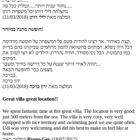
לב ונדיבות.....
נחזור שנית ויותר.....ונמליץ בכל פה.....
בהצלחה לילי דותן וכל משפחת דותן
המלצה מאת
לילי דותן
(11/03/2018)
חופשה מהנה במיוחד!
קצת באיחור, אך רצינו להודות בשם כל המשפחה על חופשה מדהימה.
הכל היה ניפלא, המתחם בהשוואה להמון מתחמים שביקרנו בהם בדיוק
כמו בתמונות. הכל נקי מסודר, חוויה נהדרת, הילדים לא רצו לעזוב את
המקום.
תודה לאודי היקר שענה על כל דרישה בחיוך ומעבר...
מצפים כבר לחופשה הבאה.
בברכה,
ירון ברכה
המלצה מאת
ירון ברכה
(11/03/2018)
Great villa great location!!
We spent fantastic time at this great villa. The location is very good:
just 500 meters from the sea. The villa is very cosy, very well
equipped with nice territory and swimming pool we use quite often.
Udi was very welcoming and did his best to make us feel like at
home.
(18/07/2017)
Brono Gev
המלצה מאת