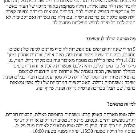
מתכננים חופשה באילת? רגע לפני שאתם בוחרים שוב בבית מלון זה הזמן
להכיר את וילה טופז אילת. הוילה ממוקמת באזור מרכזי של העיר כאשר
כל אטרקציות הנופש נגישות לכם, החופים נמצאים במרחק נסיעה קצרה.
וילה טופז כוללת גם בריכה פרטית, עם וילה כה עשירה ואטרקטיבית לא
תהיה לכם כל סיבה לחפש פעילויות מחוצה לה.
מה מציעה הוילה לנופשים?
5 חדרי שינה זוגיים יפים עם אפשרות להוסיף מזרנים ללינה של נופשים
נוספים, בכל חדר שינה מיטה זוגית יפה, מיזוג אוויר, ארונות אחסון ומסך
LCD. וילה טופז כוללת גם מטבח מאובזר ונוח עם מקרר גדול, תנור, גז,
מיקרוגל, בר מים וכלים, תהיה לכם אפשרות להכין ארוחות וחטיפים
במהלך החופשה, הכנה עצמית של ארוחות היא הזדמנות לצמצום
בהוצאות מיותרות. הסלון של הוילה כולל מסך ענק עם חיבור כבלים ופינת
ישיבה משפחתית גדולה. האטרקציות המרכזיות של וילה טופז נמצאות
בחצר, שם תבלו בבריכה פרטית גדולה ופינת שיזוף יפה.
למי זה מתאים?
וילה טופז מארחת באופן קבוע משפחות בחופשה באילת, קבוצות חברים,
זוגות, נופשים דתיים, כנסים, סדנאות, מסיבות רווקים או רווקות, ימי
הולדת, ימי כיף ועוד. נציין כי וילה טופז מתאימה לאירוח מעל גיל 25.
כניסה אל הוילה בשעה 15:30, יציאה ממנה בשעה 10:00.