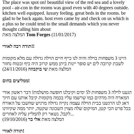
The place was spot on! beautiful view of the red sea and a lovely
pool - air-con in the rooms was good even with 40 degrees outside.
kitchen well equipped. luxury feeling. great beds in the rooms. be
glad to be back again. host even came by and check on us which is
a plus so he could tend to the small demands which you never
thought calling him about
(11/01/2017)
Tom Forges
המלצה מאת
תודה רבה לאודי!!
היינו 3 משפחות בוילה והיה לנו כייף חיים הוילה גדולה עם מלא מקומות
לשבת קרובה לים יש סופר יינות ביתן ממש קרוב היה כיף ובטוח נחזור
המלצה מאת
שי בוקבוזה
(24/11/2016)
ממליצים בחום!
הגענו לוילה 3 משפחות ל5 ימים וקיבלנו חופשה מושלמת! דבר ראשון אודי
המארח היה מדהים כמו שרשמו עליו בכמה מקומות קיבל אותנו עם חיוך
דאג לנו הרגשנו בבית הוילה עצמה נקייה גדולה מרגיש שחשבו על האורח
בכל פרט הכי קטן, המיקום שלה מצוין השכונה שקטה, יותר ממה שקיווינו
לקבל, נשאר רק להמליץ עליה לאחרים...
המלצה מאת
אלי בר
(19/10/2016)
תודה לאודי!