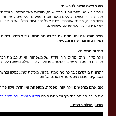
מה מציעה הוילה לנופשים
?
איכות. חדרי השינה כוללים מיטה זוגית, מצעים, כלי מיטה, שידות, מ
תנור אפייה, מכונת אספרסו, פינת אוכל יפה ועוד. הסלון של הוילה 
יש גם פינת פלייסטיישן עם משחקים.
חצר נופש יפה ומטופחת עם בריכה מחוממת
,
ג
'
קוזי ספא
,
ריהוט ג
תאורה
.
החצר יפה ורומנטית
.
למי זה מתאים
?
וילה פלורין מתאימה לאירוח יוקרתי של משפחות, זוגות, קבוצות חברים
אירוח דתי מסורתי יש בית כנסת במרחק הליכה. הוילה נגישה חלקית לנ
יתרונות בולטים
:
בריכה מחוממת, ג'קוזי, מערכת שמע בסלון ובחצר, ר
משחקים, מכונת אספרסו, אינטרנט אלחוטי.
אם אתם מחפשים וילה יפה
,
מפנקת
,
מטופחת ומיוחדת
,
וילה פלור
אם הוילה תפוסה בתאריך שרציתם תוכלו
לבצע הזמנת וילה פנויה בס
סרטון הוילה הרשמי: