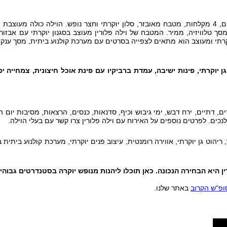
וילת נופש מטופחת עם 4 חדרי שינה, סוויטת פאר נוספת, 5 שירותים, 4 מקלחות, מטבח מאובזר, סלון יוקרתי וחצר נופ
סך טלוויזיה, ממיר. המטבח של וילה פלורין מעוצב בסגנון יוקרתי עם אבזור מ
יוקרתי ומעוצב הוא מתאים לצפייה בסרטים עם מערכת קולנוע ביתית, מסך ענק
ן יוקרתי
,
פינות ישיבה
,
עמדת ברביקיו עם פינת אוכל חיצונית
,
צמחייה יפ
, דתיים, ירח דבש, ימי גיבוש וכיף, סדנאות, כנסים, הרצאות, מסיבות יום הו
כים. לפרטים נוספים על האירוח עם וילה פלורין צרו קשר עם בעלי הוילה.
יהוט גן יוקרתי, אווירה רומנטית, עיצוב פנים יוקרתי, מערכת קולנוע ביתית 
ין היא הבחירה הנכונה
.
כאן תוכלו ליהנות מנופש יוקרה בסטנדרטים גבוהים
ופ"ש הקרוב
באתר שלנו.