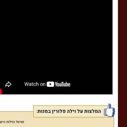
המלצות על וילה פלורין במנות:
פורטל הוילות הישראלי Villas מפרסם המלצות גולשים בלבד המאוש