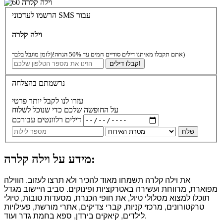
הרשמו לעדכוני SMS עבור
וילה קלרה
(לזמן מוגבל בלבד)
אתם תקבלו מאיתנו דילים סודיים חמים עד 50% הנחה!
קבלו דילים!
נרשמתם בהצלחה
עזרו לנו לקבל יותר פרטי
על החופשה שלכם כדי שנוכל לשלוח
דילים רלוונטים עבורכם
שלח
מידע על וילה קלרה:
את וילה קלרה תשמחו מאוד להכיר ולא תרצו לעזוב. הווילה
מפוארת, מרווחת ועשירה באטרקציות ופינוקים. סביב היישוב מגדל
תוכלו למצוא מסלולי טיול, את חופי הכנרת, מסעדות טובות, טיולי
טרקטורונים, מרכזי קניות, קברי צדיקים, אתרי מורשת, פעילויות
לילדים, קיאקים בירדן, ספא בחמת גדר ועוד.