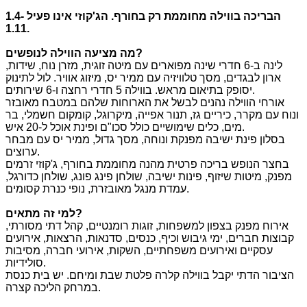
הבריכה בווילה מחוממת רק בחורף
.
הג
'
קוזי אינו פעיל
1.4-
1.11.
?
מה מציעה הווילה לנופשים
לינה ב-6 חדרי שינה מפוארים עם מיטה זוגית, מזרן נוח, שידות,
ארון לבגדים, מסך טלוויזיה עם ממיר יס, מיזוג אוויר. לול לתינוק
יסופק בתיאום מראש. בווילה 5 חדרי רחצה ו-6 שירותים.
אורחי הווילה נהנים לבשל את הארוחות שלהם במטבח מאובזר
ונוח עם מקרר, כיריים גז, תנור אפייה, מיקרוגל, קומקום חשמלי, בר
מים, כלים שימושיים כולל סכו"ם ופינת אוכל ל-20 איש.
בסלון פינת ישיבה מפנקת ונוחה, מסך גדול, ממיר יס עם מבחר
ערוצים.
בחצר הנופש בריכה פרטית מהנה מחוממת בחורף, ג'קוזי זרמים
מפנק, מיטות שיזוף, פינות ישיבה, שולחן פינג פונג, שולחן כדורגל,
עמדת מנגל מאובזרת, נופי כנרת קסומים.
?
למי זה מתאים
אירוח מפנק בצפון למשפחות, זוגות רומנטיים, קהל דתי מסורתי,
קבוצות חברים, ימי גיבוש וכיף, כנסים, סדנאות, הרצאות, אירועים
עסקיים ואירועים משפחתיים, השקות, אירועי חברה, מסיבות
סולידיות.
הציבור הדתי יקבל בווילה קלרה פלטת שבת ומיחם. יש בית כנסת
במרחק הליכה קצרה.