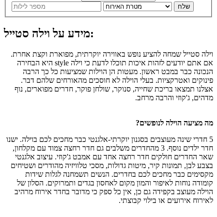
שלח
מידע על וילה סטייל:
וילה סטייל שמחה להציע נופש באווירה יוקרתית, מפוארת וקצת אחרת.
אם אתם יודעים לזהות איכות תוכלו לדעת כי וילה style היא הבחירה
הנכונה כבר במבט ראשון. מעטות הן הוילות שמציעות כל כך הרבה
פינוקים ואטרקציות. בעלי הוילה לא חוסכים מהאורחים שלהם דבר.
אצלנו תמצאו בריכת שחייה, סנוקר, שולחן פוקר, חדרים מפוארים, נוף
מדהים, ג'קוזי והרבה מרחב.
מה מציעה הוילה לנופשים?
5 חדרי שינה מעוצבים בסגנון יוקרתי-אלגנטי כבר מחכים לכם בוילה. ישנו
חדר ילדים נוסף. 3 מהחדרים משלבים גם חדר רחצה צמוד עם מקלחון,
שאר החדרים חולקים חדר רחצה אחד עם אמבט ג'קוזי. עיצוב אלגנטי
בצבע לבן, תמונות קיר, מיטות גדולות, מסכי טלוויזיה מהודרים ושטיחים
מקסימים כבר מחכים לכם בחדרים. הנשים תשמחנה לגלות שידות
קומודה נוחות לאיפור והמון מקום לאחסון בגדים ותמרוקים. הסלון של
הוילה מעוצב בקפידה גם כן, אין כל ספק כי מדובר בחדר אירוח מרהיב
לאירוח אירועים או בילוי קבוצתי.