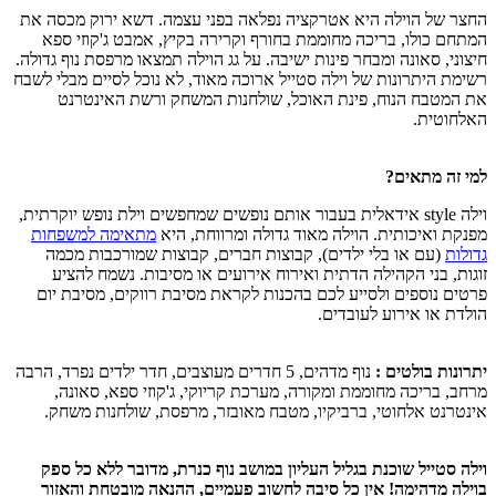
החצר של הוילה היא אטרקציה נפלאה בפני עצמה. דשא ירוק מכסה את
המתחם כולו, בריכה מחוממת בחורף וקרירה בקיץ, אמבט ג'קוזי ספא
חיצוני, סאונה ומבחר פינות ישיבה. על גג הוילה תמצאו מרפסת נוף גדולה.
רשימת היתרונות של וילה סטייל ארוכה מאוד, לא נוכל לסיים מבלי לשבח
את המטבח הנוח, פינת האוכל, שולחנות המשחק ורשת האינטרנט
האלחוטית.
למי זה מתאים?
וילה style אידאלית בעבור אותם נופשים שמחפשים וילת נופש יוקרתית,
מפנקת ואיכותית. הוילה מאוד גדולה ומרווחת, היא
מתאימה למשפחות
גדולות
(עם או בלי ילדים), קבוצות חברים, קבוצות שמורכבות מכמה
זוגות, בני הקהילה הדתית ואירוח אירועים או מסיבות. נשמח להציע
פרטים נוספים ולסייע לכם בהכנות לקראת מסיבת רווקים, מסיבת יום
הולדת או אירוע לעובדים.
יתרונות בולטים :
נוף מדהים, 5 חדרים מעוצבים, חדר ילדים נפרד, הרבה
מרחב, בריכה מחוממת ומקורה, מערכת קריוקי, ג'קוזי ספא, סאונה,
אינטרנט אלחוטי, ברביקיו, מטבח מאובזר, מרפסת, שולחנות משחק.
וילה סטייל שוכנת בגליל העליון במושב נוף כנרת, מדובר ללא כל ספק
בוילה מדהימה! אין כל סיבה לחשוב פעמיים, ההנאה מובטחת והאזור