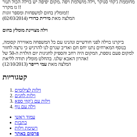
מחוממת ג'קוזי סנוקר ,וילה מושלמת ויפה .מקום יפיפה יש בוילה הכול תנור
גז מקרר !!
מומלץ בחום למשפחות ומספר זוגות!!
המלצה מאת
מירית כדורי
(02/03/2014)
וילה מצויינת מומלץ בחום
ביקרנו בוילה לפני חודשיים ונהנינו עם כל המשפחה מאווירה קסומה,
בנוסף המארחים נתנו יחס חם ואדיב שגרם לנו להרגיש כי נרצה לחזור
למקום פעם נוספת, המקום היה רחב והספיק לחגיגות יום הולדת ה-50 של
אהרון האבא שלנו. בהחלט מומלץ תודה לליאת!
המלצה מאת
עמי רייפר
(12/10/2013)
קטגוריות
וילות לצילומים
וילות לחגים
וילות עם ג'קוזי ספא
וילה עם נוף
עמוד ראשי
כתבות
רשימת וילות
פרסום באתר