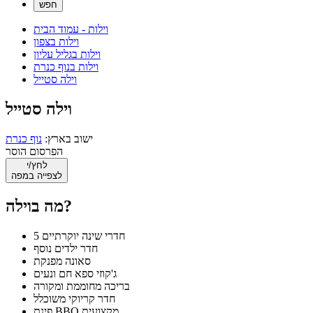
וילות - עמוד הבית
וילות בצפון
וילות בגליל עליון
וילות בנוף כנרת
וילה סטייל
וילה סטייל
ישוב בארץ:
נוף כנרת
הפרסום הוסר
לחץ/י
לצפייה במפה
מה בוילה?
5 חדרי שינה יוקרתיים
חדר ילדים נוסף
סאונה מפנקת
ג'קוזי ספא חם ונעים
בריכה מחוממת ומקורה
חדר קריוקי משוכלל
פינת BBQ מקצועית