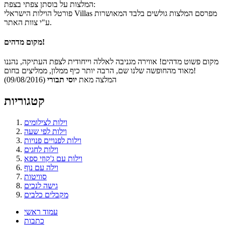
המלצות על בוסתן צפתי בצפת:
פורטל הוילות הישראלי Villas מפרסם המלצות גולשים בלבד המאושרות
ע"י צוות האתר.
מקום מדהים!
מקום פשוט מדהים! אווירה מגניבה לאללה וייחודית לצפת העתיקה, נהננו
מאוד מהחופשה שלנו שם, הרבה יותר כיף ממלון, ממליצים בחום!
המלצה מאת
יוסי תבורי
(09/08/2016)
קטגוריות
וילות לצילומים
וילות לפי שעה
וילות לפנויים פנויות
וילות לחגים
וילות עם ג'קוזי ספא
וילה עם נוף
סוויטות
גישה לנכים
מקבלים כלבים
עמוד ראשי
כתבות