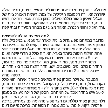
את וילה בוסתן צפתי היפה והפסטורלית תמצאו בצפת, סביב הוילה
שוררת האווירה הקסומה הגלילית של צפת. רשמת האטרקציות של
הגליל העליון באזור כוללת טיולים בצוק מנרה, אגמון החולה, ראש
פינה, קברי הצדיקים, סמטאות העיר העתיקה, חוות בת יער, חוות
ורד הגליל וחופי הכנרת. האזור מציע גם מבחר מסעדות ובתי קפה.
?
מה מציעה הוילה לנופשים
מדובר במתחם נופש גדול בו ניתן לארח עד 50 איש במקביל. וילה
בוסתן צפתי מעוצבת בסגנון אותנטי מיוחד, קשה לתאר במילים עד
כמה הוילה יפה ומיוחדת, הביטו בתמונות ותגלו בעצמכם כי זוהי
אחת הוילות היפות ביותר בארץ. האירוח כולל 3 חדרי שינה זוגיים
ועוד 5 סוויטות אירוח חיצוניות מפנקות. בכל חדר שינה תמצאו
מיטה זוגית, מסך, ממיר, ארון, מזגן, ערכת קפה, מיני בר ועוד,
החדרים כולם יפים ומעוצבים. ישנו חדר רחצה צמוד ב-7 חדרים,
יש ג'קוזי זוגי ב-2 חדרים. הסוויטות כוללות פינת ישיבה מהודרת
קטנה ונוחה.
המטבח של וילה בוסתן צפתי מתאים לבישול ואירוח, הוא כולל
מקרר גדול, תנור, כיריים, כלים, מיקרוגל, פינת אוכל קטנה במטבח,
פינת אוכל גדולה ל-20 איש בתוך הוילה + אפשרות לאירוח סעודות
ל-30 איש בחדר אוכל של המתחם. הסלון של הוילה מעוצב בסגנון
יוקרתי עם פינת ישיבה, מסך גדול, ממיר ומזגן.
וילה בוסתן צפתי כוללת גם חצר נופש מדהימה עם צמחייה, בריכה
פרטית, ג'קוזי, פינות ישיבה, צמחייה מטופחת, בריכת נוי עם דגים