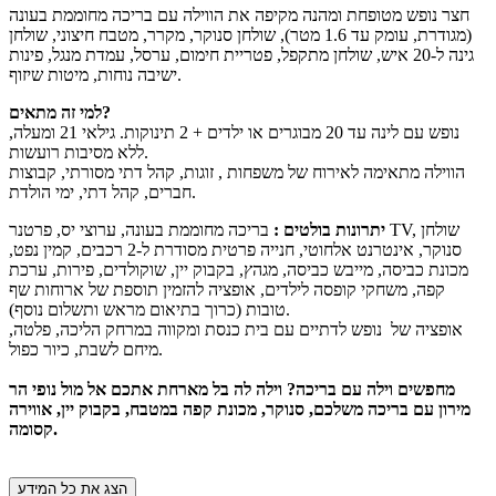
חצר נופש מטופחת ומהנה מקיפה את הווילה עם בריכה מחוממת בעונה
(מגודרת, עומק עד 1.6 מטר), שולחן סנוקר, מקרר, מטבח חיצוני, שולחן
גינה ל-20 איש, שולחן מתקפל, פטריית חימום, ערסל, עמדת מנגל, פינות
ישיבה נוחות, מיטות שיזוף.
למי זה מתאים?
נופש עם לינה עד 20 מבוגרים או ילדים + 2 תינוקות. גילאי 21 ומעלה,
ללא מסיבות רועשות.
הווילה מתאימה לאירוח של משפחות , זוגות, קהל דתי מסורתי, קבוצות
חברים, קהל דתי, ימי הולדת.
יתרונות בולטים :
בריכה מחוממת בעונה, ערוצי יס, פרטנר TV, שולחן
סנוקר, אינטרנט אלחוטי, חנייה פרטית מסודרת ל-2 רכבים, קמין נפט,
מכונת כביסה, מייבש כביסה, מגהץ, בקבוק יין, שוקולדים, פירות, ערכת
קפה, משחקי קופסה לילדים, אופציה להזמין תוספת של ארוחות שף
טובות (כרוך בתיאום מראש ותשלום נוסף).
אופציה של נופש לדתיים עם בית כנסת ומקווה במרחק הליכה, פלטה,
מיחם לשבת, כיור כפול.
מחפשים וילה עם בריכה? וילה לה בל מארחת אתכם אל מול נופי הר
מירון עם בריכה משלכם, סנוקר, מכונת קפה במטבח, בקבוק יין, אווירה
קסומה.
הצג את כל המידע