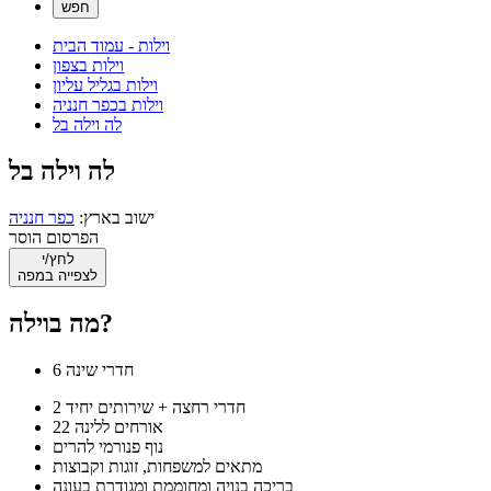
וילות - עמוד הבית
וילות בצפון
וילות בגליל עליון
וילות בכפר חנניה
לה וילה בל
לה וילה בל
ישוב בארץ:
כפר חנניה
הפרסום הוסר
לחץ/י
לצפייה במפה
מה בוילה?
6 חדרי שינה
2 חדרי רחצה + שירותים יחיד
22 אורחים ללינה
נוף פנורמי להרים
מתאים למשפחות, זוגות וקבוצות
בריכה בנויה ומחוממת ומגודרת בעונה