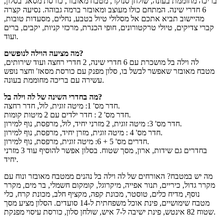
בריכה מחוממת בעונה, שולחן סנוקר, מטבח מאובזר, כורסת מסאג' בסלון,
6 חדרי שינה. המתחם כולו מעוצב ומאובזר ברמה גבוהה. נסיעה קצרה
מהיישוב תביא אתכם אל מסלולי טיול בטבע, נחלים, מסעדות טובות,
קברי צדיקים, טיולי טרקטורונים, חופי הכנרת, מרכזי קניות, יקבים, ברים
ועוד.
מה מציעה הוילה לנופשים?
לה וילה בל מושכרת עם 6 חדרי שינה, 2 חדרי רחצה ועוד שירותים,
מטבח מאובזר שאפשר לבשל בו, סלון מפנק עם כורסת מסאז' וחצר נופש
עשירה עם בריכה מחוממת בעונה.
מה בחדרי השינה של לה וילה בל?
חדר מס' 1: מיטה זוגית, לול, חדר רחצה.
חדר מס' 2 : חדר ילדים עם 2 מיטות קומות.
חדר מס' 3: מיטה זוגית, 2 מזרני יחיד, לול, מרפסת, נוף למירון.
חדר מס' 4 : מיטה זוגית, מזרן יחיד, מרפסת, נוף למירון.
חדרים מס' 5 + 6: מיטה זוגית, מרפסת, נוף למירון.
בחדרים גם שידות, ארון, מסך שטוח. בסלון אפשר להוסיף עוד 3 מזרני
יחיד.
מה יש במטבח? האורחים של לה וילה בל נהנים ממטבח מאובזר ונוח עם
מקרר גדול, כיריים, תנור אפייה, מיקרוגל, קומקום חשמלי, בר מים, מקרר
נוסף, מדיח כלים, טוסטר, מכונת קפה, מקציף חלב, מכונת קרח, כלי
מטבח שימושיים, פינת אוכל משפחתית ל-14 סועדים. הסלון מציע מסך
שטוח 82 אינטש, פינת ישיבה ל-7 איש, שולחן סלון, כורסת עיסוי מפנקת.