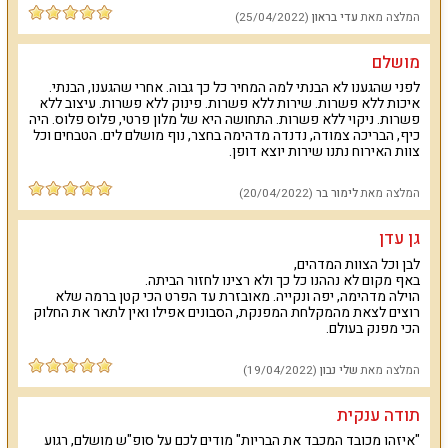
יתרונות בולטים :
חצר נופש מושקעת עם בריכה, עיצוב פנים יוקרתי, ריהוט גן
המלצה מאת
עדי בראון
(25/04/2022)
מפנק, חנייה פרטית מסודרת ל-4 רכבים, אינטרנט אלחוטי חינם, נטפליקס,
מערכת קולנוע ביתית, חדר קולנוע ביתי, מכונת כביסה ומייבש כביסה, מתקני
כושר.
מושלם
בתיאום מראש ותשלום נוסף יסופקו גם ארוחות שף מכל הסוגים.
לפני שהגענו לא הבנתי למה המחיר כל כך גבוה. אחרי שהגענו, הבנתי.
מיוחד לילדים : פינג פונג, משחקי קופסה.
איכות ללא פשרות. שירות ללא פשרות. פינוק ללא פשרות. עיצוב ללא
פשרות. ניקוי ללא פשרות. התחושה היא של מלון פרטי, פלוס פלוס. היה
הקהל הדתי ימצא בית כנסת במרחק הליכה.
כיף, הבריכה צמודה, נדנדה מדהימה בחצר, נוף מושלם לים. הטבחים וכל
וילה עוצרת נשימה במיקום פסטורלי בעמק חפר בקרבת שמורת נחל
צוות האירוח נתנו שירות יוצא דופן.
אלכסנדר ובמרחק הליכה מאחד החופים היפים בארץ, חוף בית ינאי
.
הווילה משלבת אדריכלות עוצרת נשימה עם חללים פנימיים וחיצוניים
שמשתלבים עם נוף השמורה והים
.
המלצה מאת
לימור בר
(20/04/2022)
גן עדן
לבן וכל הצוות המדהים,
באף מקום לא נההנו כל כך ולא רצינו לחזור הביתה.
הוילה מדהימה, יפה ונקייה. מאובזרת עד הפרט הכי קטן ברמה שלא
רוצים לצאת מהמקלחת המפנקת, הסבונים אפילו ואין לתאר את החלוק
הכי מפנק בעולם.
המלצה מאת
שלי נבון
(19/04/2022)
תודה ענקית
"איזהו מכובד המכבד את הבריות" מודים לכם על סופ"ש מושלם, רגוע