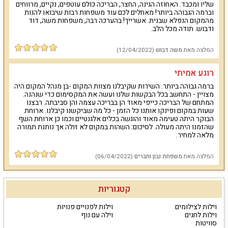
שליו ומכבד. האחוזה הגינה, החצר, הבריכה כולם עוטפים, נקיים, מרווחים
וברמה הגבוהה ביותר! מאחלים לכם עוד משפחות רבות שיבואו להנות
מהמקום הנפלא שבנית. אשרייך! בהערכה רבה, משפחות משה, דוד
ודבוש. תודה מכל הלב.
המלצה מאת
משה דבוש
(12/04/2022)
רוגע אמיתי
ברמה גבוהה ביותר. השירות שקיבלנו מצוות המקום -בן מנהל המקום היה
מצויין - התחשב בכל הבקשות שלנו ועשה את המקסימום כדי שנהנה.
המתחם של הבריכה כייפי מאוד הן בבריכה עצמה והן סביבתה. רבצנו
שעות במקום ופינקו אותנו כל הזמן - כל מה שביקשנו קיבלנו. ארוחת
הבוקר היתה טעימה מאוד והוגשה בכלים אלגנטיים וכמו כן ארוחת השף
שהזמנו היתה מעולה. לסיכום: השהות במקום לא זולה אך נותנת תמורה
מלאה למחיר.
המלצה מאת
משפחת נבון וחברים
(06/04/2022)
קטגוריות
וילות לצילומים
וילות לפנויים פנויות
וילות לחגים
וילה עם נוף
סוויטות