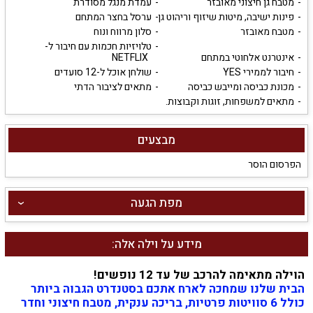
מטבח גן חיצוני מאובזר
עמדת מנגל מסודרת
פינות ישיבה, מיטות שיזוף וריהוט גן
ערסל בחצר המתחם
מטבח מאובזר
סלון מרווח ונוח
טלויזיות חכמות עם חיבור ל-
אינטרנט אלחוטי במתחם
NETFLIX
חיבור לממירי YES
שולחן אוכל ל-12 סועדים
מכונת כביסה ומייבש כביסה
מתאים לציבור הדתי
מתאים למשפחות, זוגות וקבוצות.
מבצעים
הפרסום הוסר
מפת הגעה
מידע על וילה אלה:
הוילה מתאימה להרכב של עד 12 נופשים!
הבית שלנו שמחכה לארח אתכם בסטנדרט הגבוה ביותר
כולל 6 סוויטות פרטיות, בריכה ענקית, מטבח חיצוני וחדר