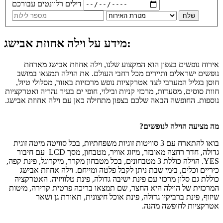
דילים רלוונטים עבורכם
שלח
מידע על וילה אחוזת אבישג:
אירוח נופשים בצפון הוא המקצוע שלנו, וילה אחוזת אבישג מארחת
נופשים ישראלים ותיירים מכל רחבי העולם. את הוילה תמצאו במושב
חוסן בגליל המערבי לצד אטרקציות נופש מרכזיות באזור, מסלולי טיול,
חוות סוסים, מסעדות, מרכזי קניות ובילוי, חופי ים בעיר נהריה ואטרקציות
נוספות. החופשה הבאה שלכם בצפון מתחילה כאן עם וילה אחוזת אבישג.
מה מציעה הוילה לנופשים?
בואו להתארח עם 3 סוויטות זוגיות משפחתיות, בכל סוויטה מיטה זוגית
גדולה, חדר רחצה מאובזר, מיזוג אוויר, מטבחון, מסך LCD עם חיבור
YES. הוילה כוללת 3 מטבחונים, בכל מטבחון מקרר, מיקרוגל, פינת קפה,
כיריים וכלים, בימי שבת ניתן לקבל פלטה ומייחם. וילה אחוזת אבישג
כוללת גם סלון מרכזי עם פינת ישיבה גדולה, פינת טלוויזיה. האטרקציה
המרכזית של הוילה היא החצר, שם תמצאו בריכה פרטית קרירה, מיטות
שיזוף, פינת ברביקיו גדולה, פינת אוכל חיצונית, תאורת גן ושאר
אטרקציות לחופשה מהנה.