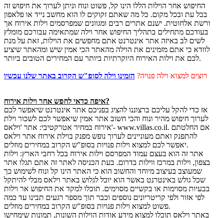
החיפוש אחר הוילות הללו הינו קל, פשוט ונוח וניתן לערוך את חיפוש זה
בכל עת ובכל מקום. כל מה שאתם זקוקים לו הוא מחשב נייד או פלאפון
ורשת אלחוטית. ישנם אתרים רבים ומגוונים שמפרסמים וילות אירוח אך
בעודכם מתחילים בתהליך החיפוש אחר וילה שמתאימה עבורכם מומלץ
לשים לב באיזה אתר אינטרנט אתם מחפשים את הוילות, זאת על מנת
לוודא כי אתם מזמינים את הוילה מהאתר הכי אמין שיש ומהאתר שיציע
לכם את וילות האירוח היוקרתיות ביותר עם המחירים הטובים ביותר.
רוצים למצוא וילה פנויה?
הזמינו וילה לסופ"ש הקרוב באתר שלנו עכשיו
איפה כדאי לחפש אחר וילות אירוח?
אז כדי להקל עליכם ברצוננו להציג בפניכם אתר אינטרנט שיאפשר לכם
לערוך חיפוש מהיר ונוח והכי חשוב אתר אמין שיאפשר לכם לשכור וילת
אירוח במחיר אטרקטיבי: אתר 'וילאס'- www.villas.co.il. אם החלטתם
להתפנק ואתם מעוניינים לערוך נופש מפנק בוילת אירוח אתר וילאס
יאפשר לכם למצוא וילות פנויות בסופ"ש הקרוב במחירים מוזלים.
אתר זה הוא בעצם עמוד המפרסם וילות אירוח בכל רחבי הארץ: וילות
בצפון, וילות במרכז ווילות בדרום. בעת הכניסה לאתר זה אתם תגלו אתר
שמעוצב בעיצוב מיוחד והחשוב הוא כי האתר הינו קל ונוח לשימוש כך
שכל גולש באינטרנט באשר הוא יוכל לגלוש באתר וילאס מבלי להיתקל
בבעיות מסוימות או בקשיים מסוימים. תוכלו למקד את החיפוש אר וילות
לפי אזור ולפי קריטריונים נוספים וכבר תוך מספר רגעים תבינו עד כמה
פשוט למצוא וילות פנויות בסופ"ש הקרוב במחירים מוזלים.
באתר וילאס תוכלו למצוא מידע אודות הוילות השונות, תמונות שימחישו