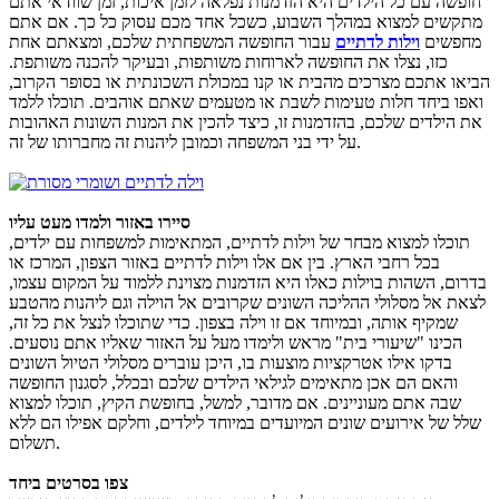
חופשה עם כל הילדים היא הזדמנות נפלאה לזמן איכות, זמן שוודאי אתם
מתקשים למצוא במהלך השבוע, כשכל אחד מכם עסוק כל כך. אם אתם
מחפשים
וילות לדתיים
עבור החופשה המשפחתית שלכם, ומצאתם אחת
כזו, נצלו את החופשה לארוחות משותפות, ובעיקר להכנה משותפת.
הביאו אתכם מצרכים מהבית או קנו במכולת השכונתית או בסופר הקרוב,
ואפו ביחד חלות טעימות לשבת או מטעמים שאתם אוהבים. תוכלו ללמד
את הילדים שלכם, בהזדמנות זו, כיצד להכין את המנות השונות האהובות
על ידי בני המשפחה וכמובן ליהנות זה מחברותו של זה.
סיירו באזור ולמדו מעט עליו
תוכלו למצוא מבחר של וילות לדתיים, המתאימות למשפחות עם ילדים,
בכל רחבי הארץ. בין אם אלו וילות לדתיים באזור הצפון, המרכז או
בדרום, השהות בוילות כאלו היא הזדמנות מצוינת ללמוד על המקום עצמו,
לצאת אל מסלולי ההליכה השונים שקרובים אל הוילה וגם ליהנות מהטבע
שמקיף אותה, ובמיוחד אם זו וילה בצפון. כדי שתוכלו לנצל את כל זה,
הכינו "שיעורי בית" מראש ולימדו מעל על האזור שאליו אתם נוסעים.
בדקו אילו אטרקציות מוצעות בו, היכן עוברים מסלולי הטיול השונים
והאם הם אכן מתאימים לגילאי הילדים שלכם ובכלל, לסגנון החופשה
שבה אתם מעוניינים. אם מדובר, למשל, בחופשת הקיץ, תוכלו למצוא
שלל של אירועים שונים המיועדים במיוחד לילדים, וחלקם אפילו הם ללא
תשלום.
צפו בסרטים ביחד