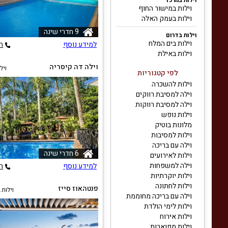
וילות במרכז
וילות במישור החוף
וילות בעמק האלה
9 חדרי שינה
וילות בדרום
וילות בים המלח
למידע נוסף
ה
וילות באילת
וילה דה קיסריה
ויל
לפי קטגוריות
וילות להשכרה
וילה למסיבת רווקים
וילה למסיבת רווקות
וילות נופש
מלונות בוטיק
וילות למסיבות
וילה עם בריכה
6 חדרי שינה
וילות לאירועים
וילה למשפחות
למידע נוסף
ה
וילות יוקרתיות
וילות לחתונה
פנטהאוז סייז
וילות 
וילה עם בריכה מחוממת
וילות לימי הולדת
וילות אירוח
וילות מפוארות