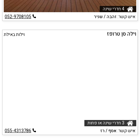
4 חדרי שינה
איש קשר:
זהבה / שניר
052-9708105
וילה סן טרופז
וילות באילת
3 חדרי שינה או פחות
איש קשר:
אסף / רז
055-4313786