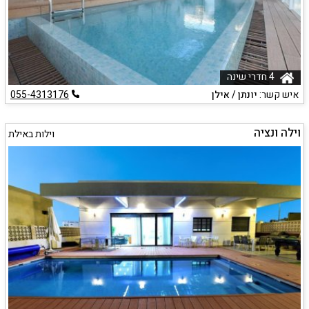
4 חדרי שינה
איש קשר:
יונתן / אילן
055-4313176
וילה ונציה
וילות באילת