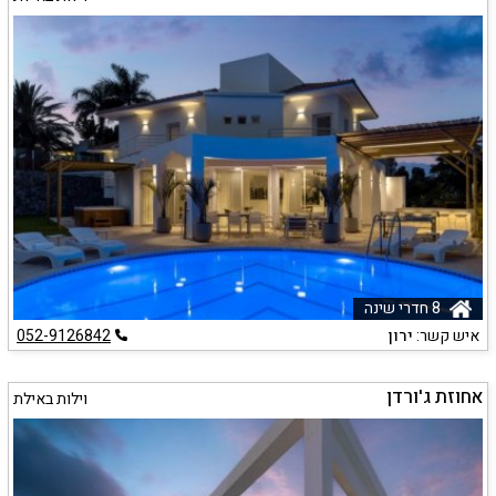
8 חדרי שינה
איש קשר:
ירון
052-9126842
אחוזת ג'ורדן
וילות באילת