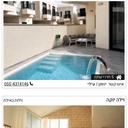
5 חדרי שינה
איש קשר:
יונתן / עילי
055-4314146
וילה יוקה
וילות באילת