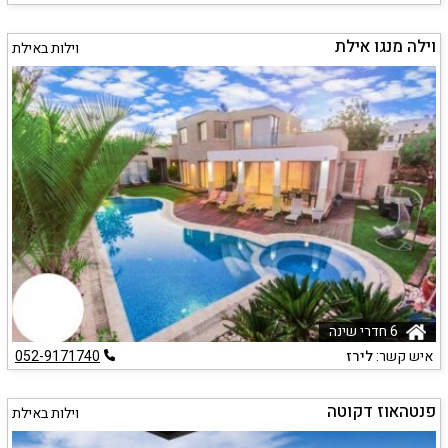
וילה מנגו אילת
וילות באילת
6 חדרי שינה
איש קשר:
לירז
052-9171740
פנטהאוז דקוטה
וילות באילת