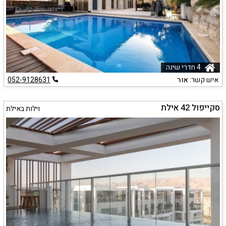
4 חדרי שינה
איש קשר:
אור
052-9128631
סקייפול 42 אילת
וילות באילת