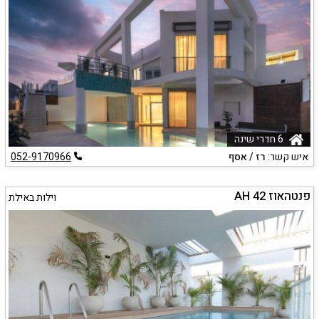
6 חדרי שינה
איש קשר:
רז / אסף
052-9170966
פנטהאוז AH 42
וילות באילת