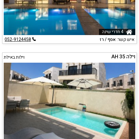
4 חדרי שינה
איש קשר:
אסף / רז
052-9124458
וילה AH 35
וילות באילת