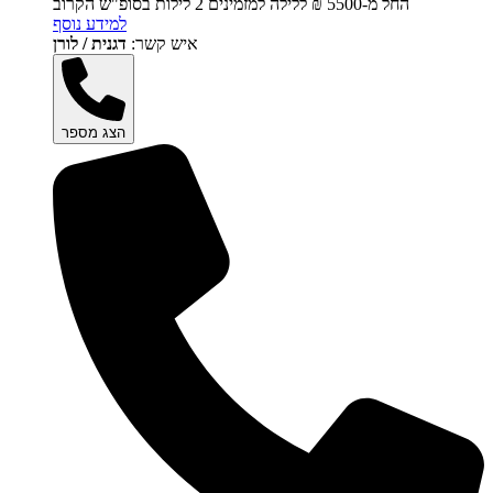
החל מ-‏5500 ₪ ללילה למזמינים 2 לילות בסופ"ש הקרוב
למידע נוסף
איש קשר:
דגנית / לורן
הצג מספר