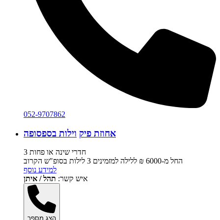
052-9707862
אחוזת פיק
וילות בספסופה
3 חדרי שינה או פחות
החל מ-‏6000 ₪ ללילה למזמינים 3 לילות בסופ"ש הקרוב
למידע נוסף
איש קשר:
תהל / איתן
הצג מספר