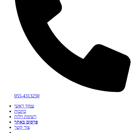
055-4313250
עמוד ראשי
כתבות
רשימת וילות
פרסום באתר
צור קשר