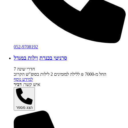
052-9708192
סרניטי בכנרת
וילות במגדל
7 חדרי שינה
החל מ-‏7000 ₪ ללילה למזמינים 2 לילות בסופ"ש הקרוב
למידע נוסף
איש קשר:
דביר
הצג מספר