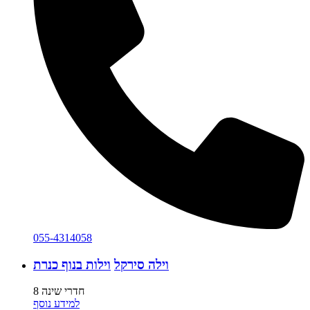
055-4314058
וילה סירקל
וילות בנוף כנרת
8 חדרי שינה
למידע נוסף