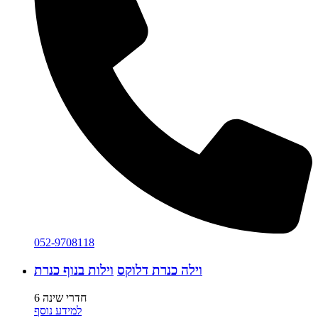
052-9708118
וילה כנרת דלוקס
וילות בנוף כנרת
6 חדרי שינה
למידע נוסף