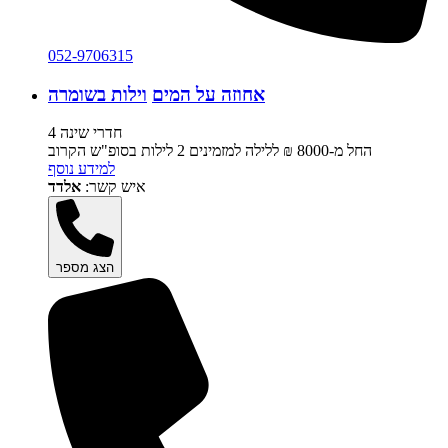
052-9706315
אחוזה על המים
וילות בשומרה
4 חדרי שינה
החל מ-‏8000 ₪ ללילה למזמינים 2 לילות בסופ"ש הקרוב
למידע נוסף
איש קשר:
אלדד
הצג מספר