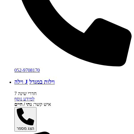
052-9708170
וילות במגדל
וילה J
7 חדרי שינה
למידע נוסף
איש קשר:
נתי / חיים
הצג מספר