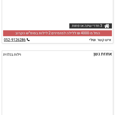
3 חדרי שינה או פחות
החל מ-‏4000 ₪ ללילה למזמינים 2 לילות בסופ"ש הקרוב
איש קשר:
נטלי
052-9126286
אחוזת גשן
וילות בכלנית