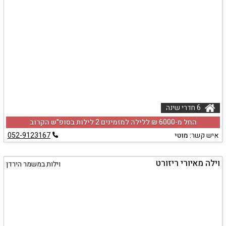
6 חדרי שינה
החל מ-‏6000 ₪ ללילה למזמינים 2 לילות בסופ"ש הקרוב
איש קשר:
מוטי
052-9123167
וילה מאיורי ריזורט
וילות במשמר הירדן