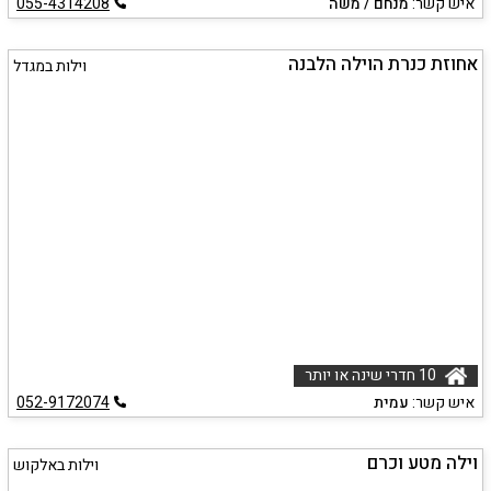
איש קשר:
מנחם / משה
055-4314208
אחוזת כנרת הוילה הלבנה
וילות במגדל
10 חדרי שינה או יותר
איש קשר:
עמית
052-9172074
וילה מטע וכרם
וילות באלקוש