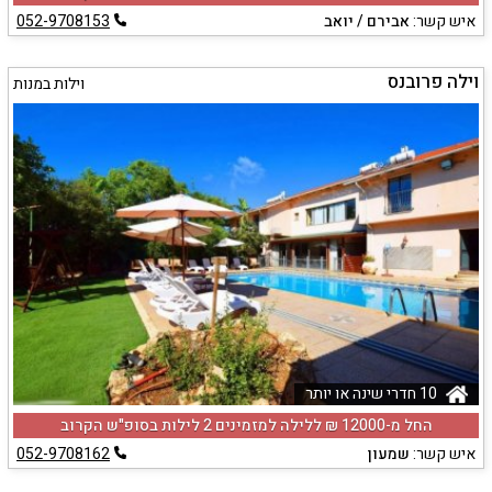
איש קשר:
אבירם / יואב
052-9708153
וילה פרובנס
וילות במנות
10 חדרי שינה או יותר
החל מ-‏12000 ₪ ללילה למזמינים 2 לילות בסופ"ש הקרוב
איש קשר:
שמעון
052-9708162