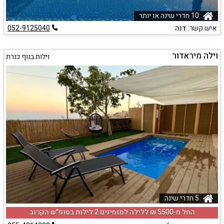
10 חדרי שינה או יותר
איש קשר:
דנה
052-9125040
וילה מיראדור
וילות בנוף כנרת
5 חדרי שינה
החל מ-‏5500 ₪ ללילה למזמינים 2 לילות בסופ"ש הקרוב