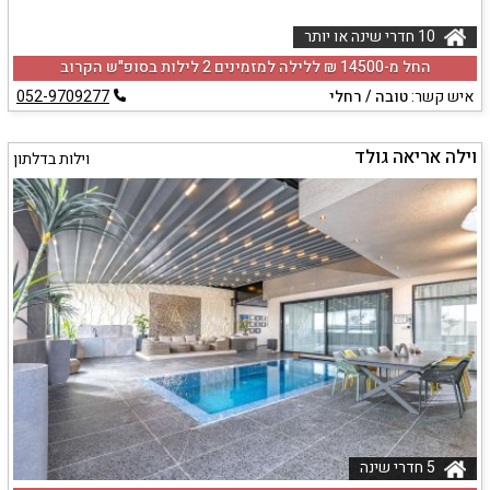
10 חדרי שינה או יותר
החל מ-‏14500 ₪ ללילה למזמינים 2 לילות בסופ"ש הקרוב
איש קשר:
טובה / רחלי
052-9709277
וילה אריאה גולד
וילות בדלתון
5 חדרי שינה