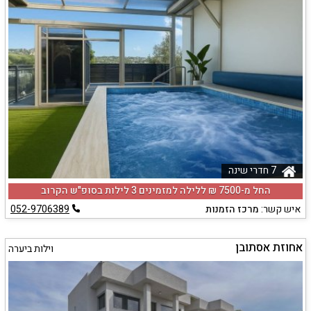
7 חדרי שינה
החל מ-‏7500 ₪ ללילה למזמינים 3 לילות בסופ"ש הקרוב
איש קשר:
מרכז הזמנות
052-9706389
אחוזת אסתובן
וילות ביערה