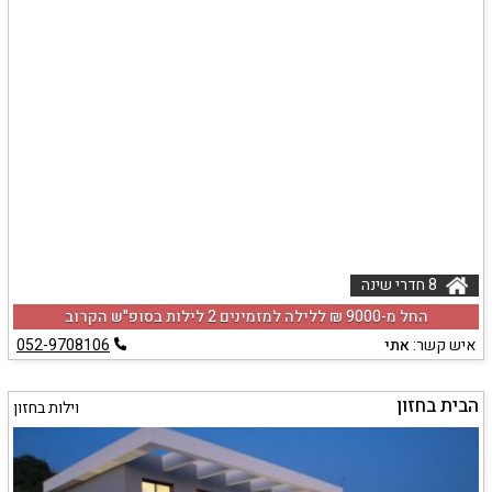
8 חדרי שינה
החל מ-‏9000 ₪ ללילה למזמינים 2 לילות בסופ"ש הקרוב
איש קשר:
אתי
052-9708106
הבית בחזון
וילות בחזון