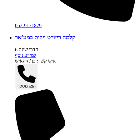
052-9171879
קלמה ריזורט
וילות במע'אר
6 חדרי שינה
למידע נוסף
איש קשר:
בן / דהאיש
הצג מספר