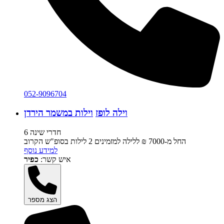
052-9096704
וילה לופז
וילות במשמר הירדן
6 חדרי שינה
החל מ-‏7000 ₪ ללילה למזמינים 2 לילות בסופ"ש הקרוב
למידע נוסף
איש קשר:
כפיר
הצג מספר