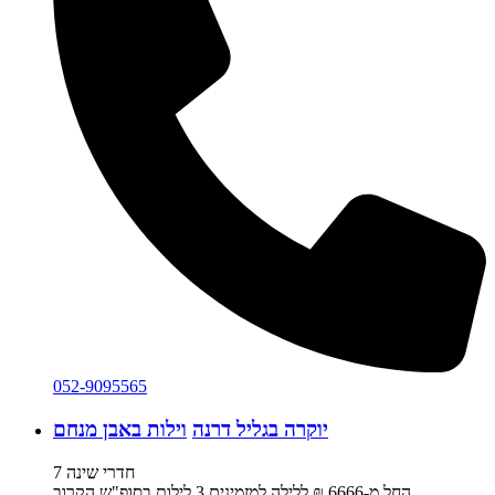
052-9095565
יוקרה בגליל דרנה
וילות באבן מנחם
7 חדרי שינה
החל מ-‏6666 ₪ ללילה למזמינים 3 לילות בסופ"ש הקרוב