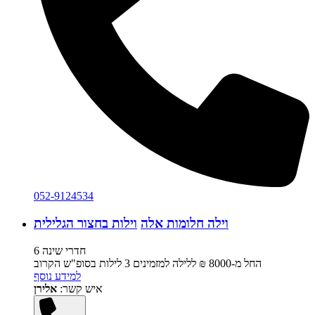
052-9124534
וילה חלומות אלה
וילות בחצור הגלילית
6 חדרי שינה
החל מ-‏8000 ₪ ללילה למזמינים 3 לילות בסופ"ש הקרוב
למידע נוסף
איש קשר:
אלירן